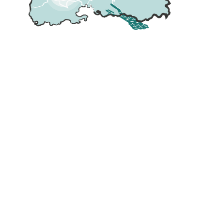
Seit 1996 setzen wir individuelle Kundenwünsche in funktionale Konzepte um. Mit
dieser Erfahrung können wir sagen: Wir verstehen, wie Sie denken und setzen Ihre
Anforderungen in Lösungen auf dem aktuellen Stand des Machbaren um.
Wir kennen Ihre Branche, Ihr Umfeld und Ihre Geschäftsprozesse. Und was wir noch
nicht kennen, werden wir gerne gemeinsam mit Ihnen lernen – nur so kommen wir
Ihren Wünschen und Bedürfnissen immer näher.
Nur so entsteht eine organische Zusammenarbeit, die Ihnen viele Vorteile bietet.​
Über uns
Das ist zeitgemäßes Kanzleimanagement
Mehr Zeit für Wesentliches
RA-MICRO Kanzleisoftware ist einfach zu bedienen, läuft besonders stabil und
bietet einen großen Funktionsumfang. Das Programm ist modular aufgebaut und
kann Ihren individuellen Anforderungen angepasst werden. Hier finden Sie eine
Übersicht der wichtigsten RA-MICRO Module.