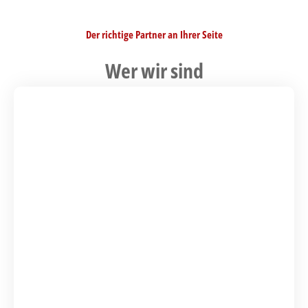
Das RAM-BW Team
Mit über 75 Mitarbeitern an unseren Standorten Stuttgart, Bruchsal
und Freiburg sind wir bestens aufgestellt.
RA-MICRO Baden-Württemberg bietet Anwaltskanzleien individuelle
Komplettlösungen mit dem Software-Know-how des Marktführers und der
Servicekompetenz eines erfahrenen Systemhauses.