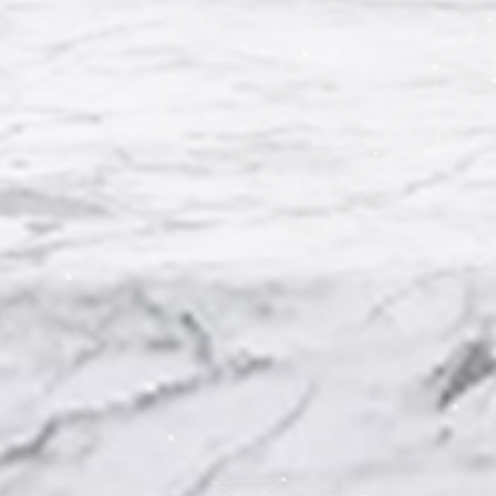
Moderne Kanzleitelefonie –
RA-MICRO KI Widget
flexibel, effizient und komplett
aus der Cloud