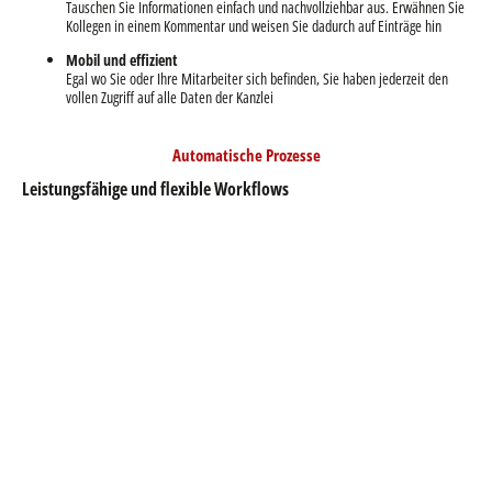
Tauschen Sie Informationen einfach und nachvollziehbar aus. Erwähnen Sie
Kollegen in einem Kommentar und weisen Sie dadurch auf Einträge hin
Mobil und effizient
Egal wo Sie oder Ihre Mitarbeiter sich befinden, Sie haben jederzeit den
vollen Zugriff auf alle Daten der Kanzlei
Automatische Prozesse
Leistungsfähige und flexible Workflows
Kosten- und Zeitersparnis durch digitale Verteilung
Wiederkehrende Abläufe digitalisieren und optimieren
Freigeben bitte
Ein neuer Urlaubsantrag? Eine freizugebende Rechnung? Ein neues Angebot?
Integrieren Sie diese Prozesse ganz einfach in ELO für einen schnellen,
archivierten und sicheren Ablauf
3, 2,1 – fertig
Mit automatischen Vorlagen und Prozessen setzen Sie z.B. einen neuen
Vertrag in Sekunden auf
E-Mail-Management