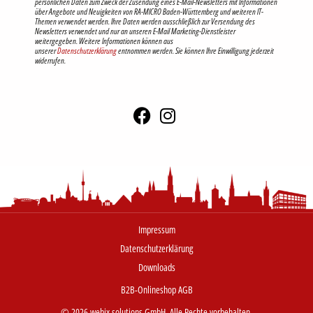
persönlichen Daten zum Zweck der Zusendung eines E-Mail-Newsletters mit Informationen
über Angebote und Neuigkeiten von RA-MICRO Baden-Württemberg und weiteren IT-
Themen verwendet werden. Ihre Daten werden ausschließlich zur Versendung des
Newsletters verwendet und nur an unseren E-Mail Marketing-Dienstleister
weitergegeben. Weitere Informationen können aus
unserer
Datenschutzerklärung
entnommen werden. Sie können Ihre Einwilligung jederzeit
widerrufen.
Impressum
Datenschutzerklärung
Downloads
B2B-Onlineshop AGB
© 2026 webix solutions GmbH. Alle Rechte vorbehalten.